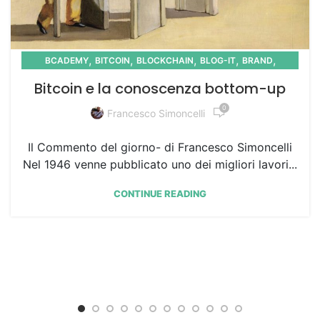
,
,
,
,
,
BCADEMY
BITCOIN
BLOCKCHAIN
BLOG-IT
BRAND
,
,
,
COMMENTO
COMMUNITY
KNOWLEDGE
MEDIA
Bitcoin e la conoscenza bottom-up
0
Francesco Simoncelli
Il Commento del giorno- di Francesco Simoncelli
Nel 1946 venne pubblicato uno dei migliori lavori...
CONTINUE READING