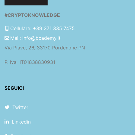
#CRYPTOKNOWLEDGE
Cellulare: +39 371 335 7475
Mail: info@bcademy.it
Via Piave, 26, 33170 Pordenone PN
P. Iva IT01838830931
SEGUICI
Twitter
Linkedin