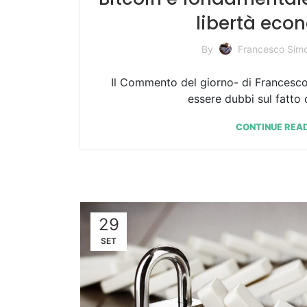
libertà eco
By
Francesco Simo
Il Commento del giorno- di Francesc
essere dubbi sul fatto 
CONTINUE REA
29
SET