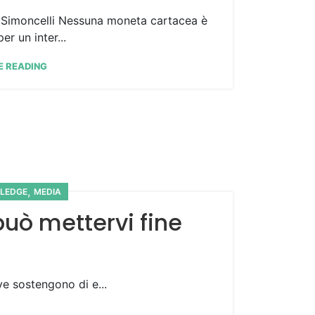
 Simoncelli Nessuna moneta cartacea è
er un inter...
E READING
,
LEDGE
MEDIA
 può mettervi fine
ve sostengono di e...