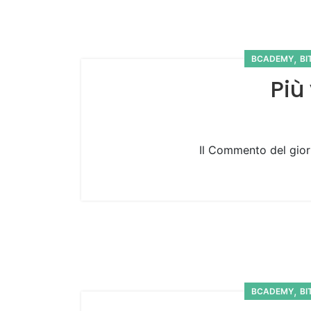
,
BCADEMY
BI
Più
Il Commento del gior
,
BCADEMY
BI