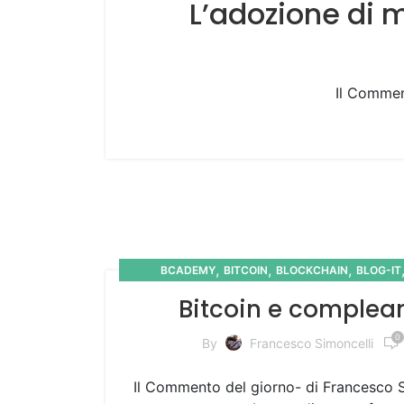
L’adozione di 
Il Commen
,
,
,
BCADEMY
BITCOIN
BLOCKCHAIN
BLOG-IT
,
,
,
COMMENTO
COMMUNITY
KNOWLEDGE
Bitcoin e complea
0
By
Francesco Simoncelli
Il Commento del giorno- di Francesco Si