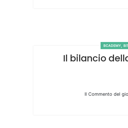
,
BCADEMY
BI
Il bilancio de
Il Commento del gior