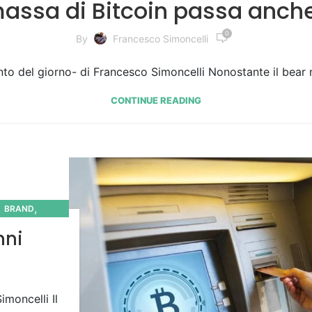
massa di Bitcoin passa anche
0
By
Francesco Simoncelli
to del giorno- di Francesco Simoncelli Nonostante il bear m
CONTINUE READING
,
,
BRAND
MEDIA
nni
moncelli Il