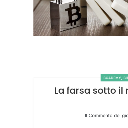
,
BCADEMY
BI
La farsa sotto il
Il Commento del gior