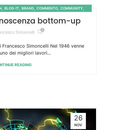
,
,
,
,
,
N
BLOG-IT
BRAND
COMMENTO
COMMUNITY
,
OWLEDGE
MEDIA
conoscenza bottom-up
0
ancesco Simoncelli
i Francesco Simoncelli Nel 1946 venne
no dei migliori lavori...
NTINUE READING
26
NOV