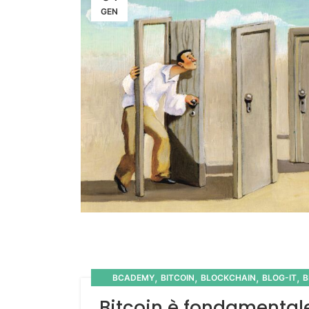
GEN
,
,
,
,
BCADEMY
BITCOIN
BLOCKCHAIN
BLOG-IT
B
,
KNOWLEDGE
ME
Bitcoin è fondamentale