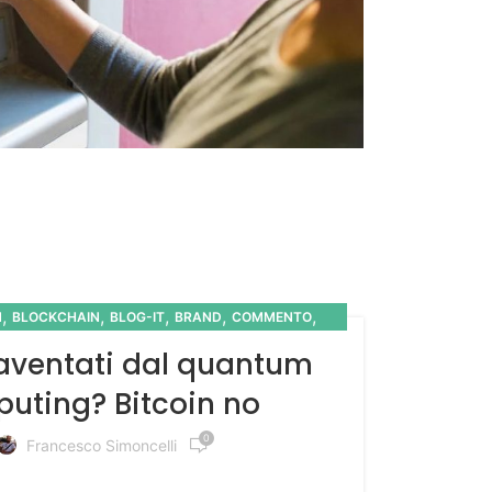
,
,
,
,
,
N
BLOCKCHAIN
BLOG-IT
BRAND
COMMENTO
,
,
MMUNITY
KNOWLEDGE
MEDIA
paventati dal quantum
uting? Bitcoin no
0
Francesco Simoncelli