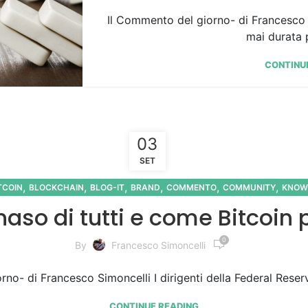
Il Commento del giorno- di Francesco
mai durata p
CONTINU
03
SET
,
,
,
,
,
,
TCOIN
BLOCKCHAIN
BLOG-IT
BRAND
COMMENTO
COMMUNITY
KNOW
 naso di tutti e come Bitcoin
0
By
Francesco Simoncelli
no- di Francesco Simoncelli I dirigenti della Federal Reser
CONTINUE READING