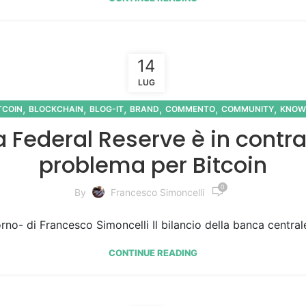
14
LUG
,
,
,
,
,
,
TCOIN
BLOCKCHAIN
BLOG-IT
BRAND
COMMENTO
COMMUNITY
KNOW
lla Federal Reserve è in cont
problema per Bitcoin
0
By
Francesco Simoncelli
no- di Francesco Simoncelli Il bilancio della banca central
CONTINUE READING