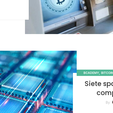
,
BCADEMY
BITCOI
CO
Siete s
comp
By