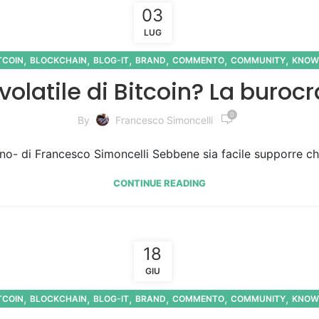
03
LUG
,
,
,
,
,
,
TCOIN
BLOCKCHAIN
BLOG-IT
BRAND
COMMENTO
COMMUNITY
KNOW
 volatile di Bitcoin? La burocr
0
By
Francesco Simoncelli
no- di Francesco Simoncelli Sebbene sia facile supporre che
CONTINUE READING
18
GIU
,
,
,
,
,
,
TCOIN
BLOCKCHAIN
BLOG-IT
BRAND
COMMENTO
COMMUNITY
KNOW