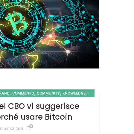
,
,
,
,
RAND
COMMENTO
COMMUNITY
KNOWLEDGE
DIA
del CBO vi suggerisce
rché usare Bitcoin
0
o Simoncelli