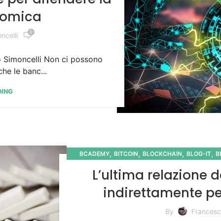
nomica
0
ncelli
o Simoncelli Non ci possono
che le banc...
DING
,
,
,
,
BCADEMY
BITCOIN
BLOCKCHAIN
BLOG-IT
B
ME
L’ultima relazione 
indirettamente pe
By
Francesc