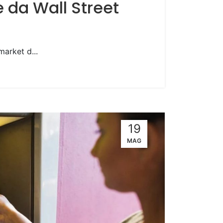
 da Wall Street
arket d...
19
MAG