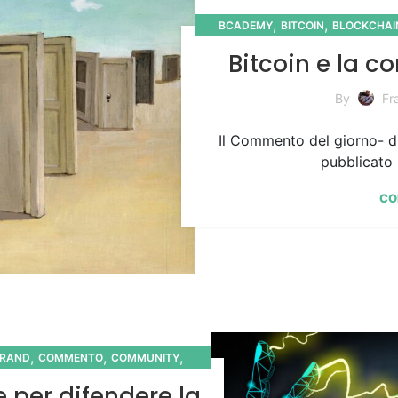
,
,
BCADEMY
BITCOIN
BLOCKCHAI
KN
Bitcoin e la 
By
Fr
Il Commento del giorno- d
pubblicato u
CO
,
,
,
RAND
COMMENTO
COMMUNITY
DIA
 per difendere la