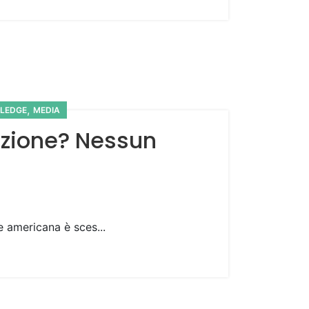
,
LEDGE
MEDIA
razione? Nessun
e americana è sces...