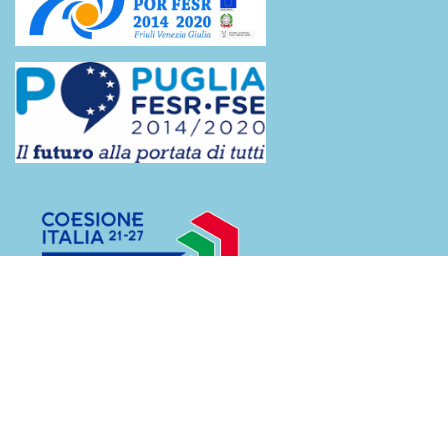
Contributi ricevuti dalle pubbliche amministrazioni
(L.124/2017)
BCADEMY