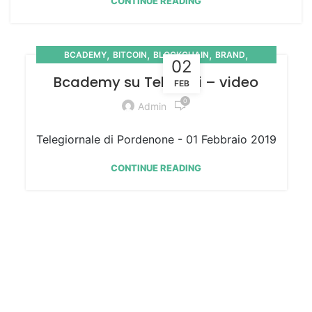
CONTINUE READING
,
,
,
,
BCADEMY
BITCOIN
BLOCKCHAIN
BRAND
02
,
,
,
,
COMMUNITY
COMUNICAZIONI
MEDIA
PRESS
Bcademy su Telefriuli – video
FEB
VIDEO
0
Admin
Telegiornale di Pordenone - 01 Febbraio 2019
CONTINUE READING