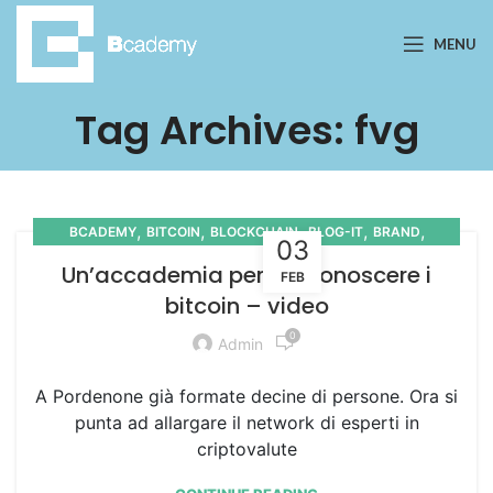
MENU
Tag Archives: fvg
,
,
,
,
,
BCADEMY
BITCOIN
BLOCKCHAIN
BLOG-IT
BRAND
03
,
,
,
COMMUNITY
MEDIA
PRESS
VIDEO
Un’accademia per far conoscere i
FEB
bitcoin – video
0
Admin
A Pordenone già formate decine di persone. Ora si
punta ad allargare il network di esperti in
criptovalute