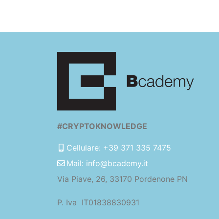
#CRYPTOKNOWLEDGE
Cellulare: +39 371 335 7475
Mail: info@bcademy.it
Via Piave, 26, 33170 Pordenone PN
P. Iva IT01838830931