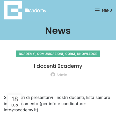
MENU
News
,
,
,
BCADEMY
COMUNICAZIONI
CORSI
KNOWLEDGE
I docenti Bcademy
Admin
Siamo fieri di presentarvi i nostri docenti, lista sempre
18
in aggiornamento (per info e candidature:
LUG
info@bcademy.it)