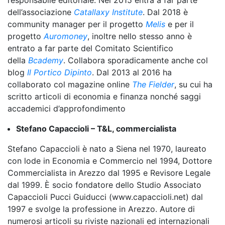
responsabile editoriale. Nel 2015 entra a far parte
dell’associazione
Catallaxy Institute
. Dal 2018 è
community manager per il progetto
Melis
e per il
progetto
Auromoney
, inoltre nello stesso anno è
entrato a far parte del Comitato Scientifico
della
Bcademy
. Collabora sporadicamente anche col
blog
Il Portico Dipinto
. Dal 2013 al 2016 ha
collaborato col magazine online
The Fielder
, su cui ha
scritto articoli di economia e finanza nonché saggi
accademici d’approfondimento
Stefano Capaccioli – T&L, commercialista
Stefano Capaccioli è nato a Siena nel 1970, laureato
con lode in Economia e Commercio nel 1994, Dottore
Commercialista in Arezzo dal 1995 e Revisore Legale
dal 1999. È socio fondatore dello Studio Associato
Capaccioli Pucci Guiducci (www.capaccioli.net) dal
1997 e svolge la professione in Arezzo. Autore di
numerosi articoli su riviste nazionali ed internazionali